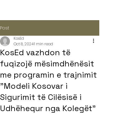
Post
KosEd
Oct 8, 2024
1 min read
KosEd vazhdon të
fuqizojë mësimdhënësit
me programin e trajnimit
"Modeli Kosovar i
Sigurimit të Cilësisë i
Udhëhequr nga Kolegët"