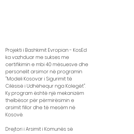
Projekti i Bashkimit Evropian - KosEd 
ka vazhduar me sukses me 
certifikimin e mbi 40 mësuesve dhe 
personelit arsimor në programin 
"Modeli Kosovar i Sigurimit të 
Cilësisë i Udhëhequr nga Kolegët". 
Ky program është një mekanizëm 
thelbësor për përmirësimin e 
arsimit fillor dhe të mesëm në 
Kosovë.
Drejtori i Arsimit i Komunës së 