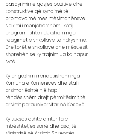
pasqyrimin e qasjes pozitive dhe 
konstruktive që synojmë të 
promovojmë mes mësimdhënsve.
Ndikimi i menjëhershëm i këtij 
programi ishte i dukshëm nga 
reagimet e shkollave të ndryshme. 
Drejtorët e shkollave dhe mësuesit 
shprehën se ky trajnim ua ka hapur 
sytë.
Ky angazhim i rëndësishëm nga 
Komuna e Kamenicës dhe stafi 
arsimor është një hap i 
rëndësishëm drejt përmirësimit të 
arsimit parauniversitar në Kosovë.
Ky sukses është arritur falë 
mbështetjes sonë dhe asaj të 
Ministrisë së Arsimit, Shkencës, 