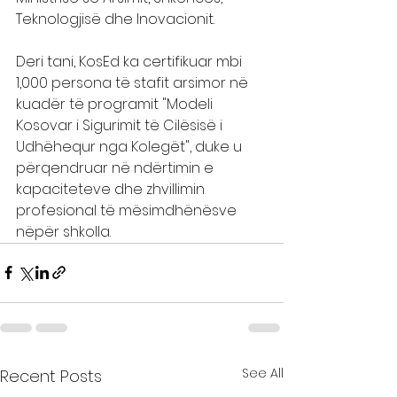
Teknologjisë dhe Inovacionit.
Deri tani, KosEd ka certifikuar mbi 
1,000 persona të stafit arsimor në 
kuadër të programit "Modeli 
Kosovar i Sigurimit të Cilësisë i 
Udhëhequr nga Kolegët", duke u 
përqendruar në ndërtimin e 
kapaciteteve dhe zhvillimin 
profesional të mësimdhënësve 
nëpër shkolla.
See All
Recent Posts